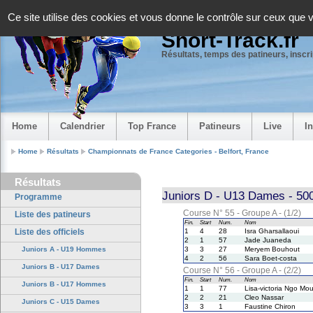
Panneau de gestion des cookies
Ce site utilise des cookies et vous donne le contrôle sur ceux que 
Short-Track.fr
Résultats, temps des patineurs, inscrip
Home
Calendrier
Top France
Patineurs
Live
I
Home
Résultats
Championnats de France Categories - Belfort, France
Résultats
Juniors D - U13 Dames - 50
Programme
Course N° 55 - Groupe A - (1/2)
Liste des patineurs
Fin.
Start
Num.
Nom
Liste des officiels
1
4
28
Isra Gharsallaoui
2
1
57
Jade Juaneda
Juniors A - U19 Hommes
3
3
27
Meryem Bouhout
4
2
56
Sara Boet-costa
Juniors B - U17 Dames
Course N° 56 - Groupe A - (2/2)
Fin.
Start
Num.
Nom
Juniors B - U17 Hommes
1
1
77
Lisa-victoria Ngo Mo
2
2
21
Cleo Nassar
Juniors C - U15 Dames
3
3
1
Faustine Chiron