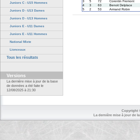
3
5
72
Corentin Fremont
Juniors C - U15 Hommes
4
3
63
Benoit Delplace
5
2
53
Armand Robin
Juniors D - U13 Dames
Juniors D - U13 Hommes
Juniors E - U11 Dames
Juniors E - U11 Hommes
National Mixte
Lionceaux
Tous les résultats
Versions
La dernière mise à jour de la base
de données a été faite le
12/08/2025 à 21:30
Copyright 
La dernière mise à jour de la