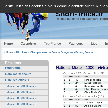
Panneau de gestion des cookies
Ce site utilise des cookies et vous donne le contrôle sur ceux que 
Short-Track.fr
Résultats, temps des patineurs, inscrip
Home
Calendrier
Top France
Patineurs
Live
I
Home
Résultats
Championnats de France Categories - Belfort, France
Résultats
National Mixte - 1000 m�tres
Programme
Course N° 27 - Groupe B - (1/1)
Liste des patineurs
Fin.
Start
Num.
Nom
Liste des officiels
1
1
40
Nino D-agostin
2
2
24
Lucas Rossetti
Juniors A - U19 Hommes
3
3
46
Katia Varetta (D)
4
5
42
Elyse Grandin Delau
Juniors B - U17 Dames
5
4
35
Clara Albrile (D)
Course N° 28 - Groupe A - (1/1)
Juniors B - U17 Hommes
Fin.
Start
Num.
Nom
1
4
37
Thomas Coignon
Juniors C - U15 Dames
2
1
59
Antoine Smerilli