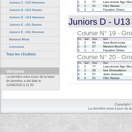
1
3
77
Lisa-victoria Ngo Mo
Juniors C - U15 Hommes
2
1
21
Cleo Nassar
3
2
1
Faustine Chiron
Juniors D - U13 Dames
Juniors D - U13 Hommes
Juniors D - U13
Juniors E - U11 Dames
Course N° 19 - Gro
Juniors E - U11 Hommes
National Mixte
Fin.
Start
Num.
Nom
1
2
56
Sara Boet-costa
2
3
27
Meryem Bouhout
Lionceaux
3
1
1
Faustine Chiron
Tous les résultats
Course N° 20 - Gro
Fin.
Start
Num.
Nom
1
2
77
Lisa-victoria Ngo Mo
Versions
2
1
28
Isra Gharsallaoui
3
3
57
Jade Juaneda
La dernière mise à jour de la base
4
4
21
Cleo Nassar
de données a été faite le
12/08/2025 à 21:30
Copyright 
La dernière mise à jour de la