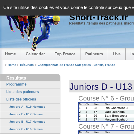
Panneau de gestion des cookies
Ce site utilise des cookies et vous donne le contrôle sur ceux que 
Short-Track.fr
Résultats, temps des patineurs, inscrip
Home
Calendrier
Top France
Patineurs
Live
I
Home
Résultats
Championnats de France Categories - Belfort, France
Résultats
Juniors D - U1
Programme
Liste des patineurs
Course N° 6 - Group
Liste des officiels
Fin.
Start
Num.
Nom
Juniors A - U19 Hommes
1
1
28
Isra Gharsallaoui
2
3
57
Jade Juaneda
Juniors B - U17 Dames
3
4
56
Sara Boet-costa
4
2
27
Meryem Bouhout
Juniors B - U17 Hommes
Course N° 7 - Group
Juniors C - U15 Dames
Fin.
Start
Num.
Nom