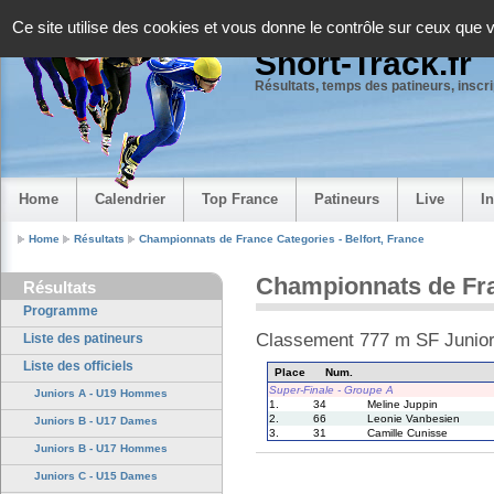
Panneau de gestion des cookies
Ce site utilise des cookies et vous donne le contrôle sur ceux que 
Short-Track.fr
Résultats, temps des patineurs, inscrip
Home
Calendrier
Top France
Patineurs
Live
I
Home
Résultats
Championnats de France Categories - Belfort, France
Championnats de Franc
Résultats
Programme
Classement 777 m SF Junio
Liste des patineurs
Liste des officiels
Place
Num.
Super-Finale - Groupe A
Juniors A - U19 Hommes
1.
34
Meline Juppin
2.
66
Leonie Vanbesien
Juniors B - U17 Dames
3.
31
Camille Cunisse
Juniors B - U17 Hommes
Juniors C - U15 Dames