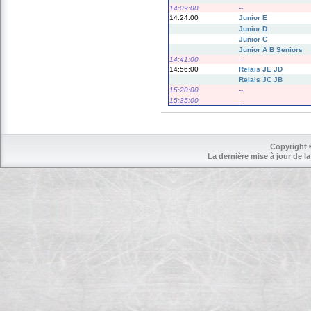
14:09:00
--
14:24:00
Junior E
Junior D
Junior C
Junior A B Seniors
14:41:00
--
14:56:00
Relais JE JD
Relais JC JB
15:20:00
--
15:35:00
--
Copyright 
La dernière mise à jour de la