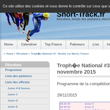
Panneau de gestion des cookies
Ce site utilise des cookies et vous donne le contrôle sur ceux que 
Short-Track.fr
Résultats, temps des patineurs, inscrip
Home
Calendrier
Top France
Patineurs
Live
I
Home
Résultats
Troph�e National #3 - Neuilly sur Marne, France
Troph�e National #3 
Résultats
Programme
novembre 2015
Liste des patineurs
Liste des officiels
Programme de la compétitio
Junior A B Seniors
29/11/2015
Junior C
Junior D
08:30:00
Junior E
Junior E
08:38:00
Junior D