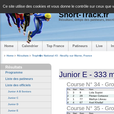
Panneau de gestion des cookies
Ce site utilise des cookies et vous donne le contrôle sur ceux que 
Short-Track.fr
Résultats, temps des patineurs, inscrip
Home
Calendrier
Top France
Patineurs
Live
I
Home
Résultats
Troph�e National #3 - Neuilly sur Marne, France
Résultats
Junior E - 333 
Programme
Liste des patineurs
Course N° 34 - Grou
Liste des officiels
Fin.
Start
Num.
Nom
Junior A B Seniors
1
3
9
Lola Supiot
2
2
28
Florian Cottavoz
Junior C
3
1
77
Mathys Libeau
4
4
67
Axel Khellaf
Junior D
Course N° 35 - Grou
Junior E
Fin.
Start
Num.
Nom