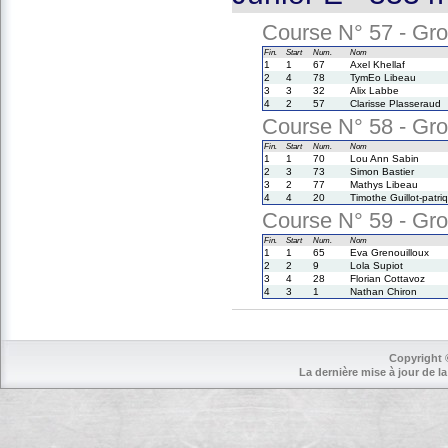
Course N° 57 - Grou
Fin.
Start
Num.
Nom
1
1
67
Axel Khellaf
2
4
78
TymEo Libeau
3
3
32
Alix Labbe
4
2
57
Clarisse Plasseraud
Course N° 58 - Grou
Fin.
Start
Num.
Nom
1
1
70
Lou Ann Sabin
2
3
73
Simon Bastier
3
2
77
Mathys Libeau
4
4
20
Timothe Guillot-patri
Course N° 59 - Grou
Fin.
Start
Num.
Nom
1
1
65
Eva Grenouilloux
2
2
9
Lola Supiot
3
4
28
Florian Cottavoz
4
3
1
Nathan Chiron
Copyright 
La dernière mise à jour de la