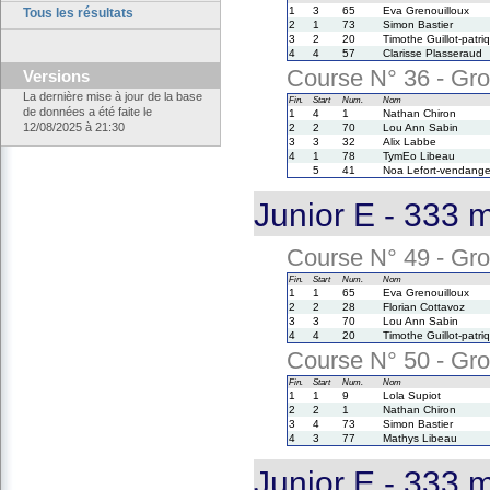
1
3
65
Eva Grenouilloux
Tous les résultats
2
1
73
Simon Bastier
3
2
20
Timothe Guillot-patri
4
4
57
Clarisse Plasseraud
Course N° 36 - Grou
Versions
La dernière mise à jour de la base
Fin.
Start
Num.
Nom
de données a été faite le
1
4
1
Nathan Chiron
12/08/2025 à 21:30
2
2
70
Lou Ann Sabin
3
3
32
Alix Labbe
4
1
78
TymEo Libeau
5
41
Noa Lefort-vendang
Junior E - 333 
Course N° 49 - Grou
Fin.
Start
Num.
Nom
1
1
65
Eva Grenouilloux
2
2
28
Florian Cottavoz
3
3
70
Lou Ann Sabin
4
4
20
Timothe Guillot-patri
Course N° 50 - Grou
Fin.
Start
Num.
Nom
1
1
9
Lola Supiot
2
2
1
Nathan Chiron
3
4
73
Simon Bastier
4
3
77
Mathys Libeau
Junior E - 333 