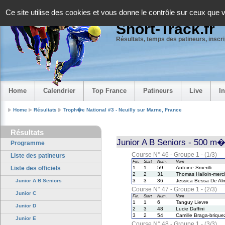
Panneau de gestion des cookies
Ce site utilise des cookies et vous donne le contrôle sur ceux que 
Short-Track.fr
Résultats, temps des patineurs, inscrip
Home
Calendrier
Top France
Patineurs
Live
I
Home
Résultats
Troph�e National #3 - Neuilly sur Marne, France
Résultats
Junior A B Seniors - 500 m�
Programme
Course N° 46 - Groupe 1 - (1/3)
Liste des patineurs
Fin.
Start
Num.
Nom
Liste des officiels
1
1
59
Antoine Smerilli
2
2
31
Thomas Halloin-merci
Junior A B Seniors
3
3
36
Jessica Bessa De Al
Course N° 47 - Groupe 1 - (2/3)
Junior C
Fin.
Start
Num.
Nom
1
1
6
Tanguy Lievre
Junior D
2
3
48
Lucie Daffini
3
2
54
Camille Braga-brique
Junior E
Course N° 48 - Groupe 1 - (3/3)