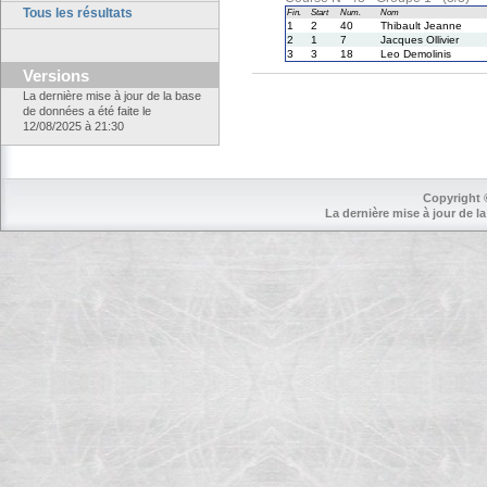
Tous les résultats
Fin.
Start
Num.
Nom
1
2
40
Thibault Jeanne
2
1
7
Jacques Ollivier
3
3
18
Leo Demolinis
Versions
La dernière mise à jour de la base
de données a été faite le
12/08/2025 à 21:30
Copyright 
La dernière mise à jour de la