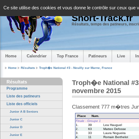
Panneau de gestion des cookies
Ce site utilise des cookies et vous donne le contrôle sur ceux que 
Short-Track.fr
Résultats, temps des patineurs, inscrip
Home
Calendrier
Top France
Patineurs
Live
I
Home
Résultats
Troph�e National #3 - Neuilly sur Marne, France
Troph�e National #3 
Résultats
Programme
novembre 2015
Liste des patineurs
Liste des officiels
Classement 777 m�tres Jun
Junior A B Seniors
Place
Num.
Junior C
Finale - Groupe 1
1.
39
Lea Hauguel
Junior D
2.
63
Matteo Defosse
3.
33
Laura Nogueira
Junior E
4.
11
Romain Berthelot