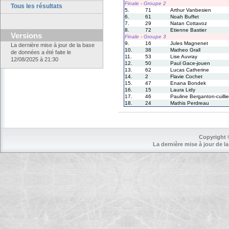
Finale - Groupe 2
Tous les résultats
5.
71
Arthur Vanbesien
6.
61
Noah Buffet
7.
29
Natan Cottavoz
8.
72
Etienne Bastier
Versions
Finale - Groupe 3
9.
16
Jules Magnenet
La dernière mise à jour de la base
10.
38
Matheo Grall
de données a été faite le
11.
53
Lise Auvray
12/08/2025 à 21:30
12.
50
Paul Gace-jouen
13.
62
Lucas Catherine
14.
2
Flavie Cochet
15.
47
Enana Bondek
16.
15
Laura Lidy
17.
46
Pauline Berganton-cuillie
18.
24
Mathis Perdreau
Copyright 
La dernière mise à jour de la