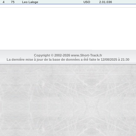
4
75
Leo Laloge
USO
2.01.036
Copyright © 2002-2026 www.Short-Track.fr
La dernière mise à jour de la base de données a été faite le 12/08/2025 à 21:30