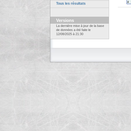
4
Tous les résultats
Versions
La dernière mise à jour de la base
de données a été faite le
12/08/2025 à 21:30