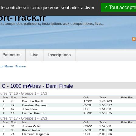
 le contrôle sur ceux que vous souhaitez activer
Tout accepte
rt-Track.fr
s, temps des patineurs, inscriptions aux compétitions, live...
Patineurs
Live
Inscriptions
sur Marne, France
r C - 1000 m�tres - Demi Finale
urse N° 16 - Groupe 1 - (1/2)
Start
Num.
Nom
Club
Temps
Points
Rem.
2
4
Evan Le Bouill
ACPG
1.46.903
3
42
Caroline Morcamp
CVGH
1.50.317
4
69
Jules Ratier
USF
1.51.011
1
14
Ludovic Kuentz
ASMB
1.55.075
urse N° 17 - Groupe 1 - (2/2)
Start
Num.
Nom
Club
Temps
Points
Rem.
2
34
Jordan Violet
CNPV
1.59.211
3
35
Keven Aubin
CVGH
2.00.318
1
74
Clement Desgardin
USO
2.00.366