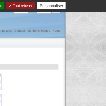
r
Tout refuser
Personnaliser
User :
Pass :
Contact
Mentions légales
Home
Flux RSS