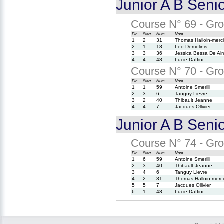
Junior A B Seni
Course N° 69 - Grou
Fin.
Start
Num.
Nom
1
2
31
Thomas Halloin-merci
2
1
18
Leo Demolinis
3
3
36
Jessica Bessa De Al
4
4
48
Lucie Daffini
Course N° 70 - Grou
Fin.
Start
Num.
Nom
1
1
59
Antoine Smerilli
2
3
6
Tanguy Lievre
3
2
40
Thibault Jeanne
4
4
7
Jacques Ollivier
Junior A B Seni
Course N° 74 - Grou
Fin.
Start
Num.
Nom
1
6
59
Antoine Smerilli
2
3
40
Thibault Jeanne
3
4
6
Tanguy Lievre
4
2
31
Thomas Halloin-merci
5
5
7
Jacques Ollivier
6
1
48
Lucie Daffini