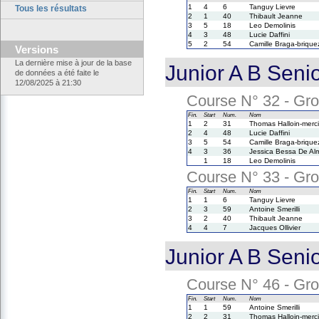
1
4
6
Tanguy Lievre
Tous les résultats
2
1
40
Thibault Jeanne
3
5
18
Leo Demolinis
4
3
48
Lucie Daffini
5
2
54
Camille Braga-brique
Versions
La dernière mise à jour de la base
Junior A B Seni
de données a été faite le
12/08/2025 à 21:30
Course N° 32 - Grou
Fin.
Start
Num.
Nom
1
2
31
Thomas Halloin-merci
2
4
48
Lucie Daffini
3
5
54
Camille Braga-brique
4
3
36
Jessica Bessa De Al
1
18
Leo Demolinis
Course N° 33 - Grou
Fin.
Start
Num.
Nom
1
1
6
Tanguy Lievre
2
3
59
Antoine Smerilli
3
2
40
Thibault Jeanne
4
4
7
Jacques Ollivier
Junior A B Seni
Course N° 46 - Grou
Fin.
Start
Num.
Nom
1
1
59
Antoine Smerilli
2
2
31
Thomas Halloin-merci