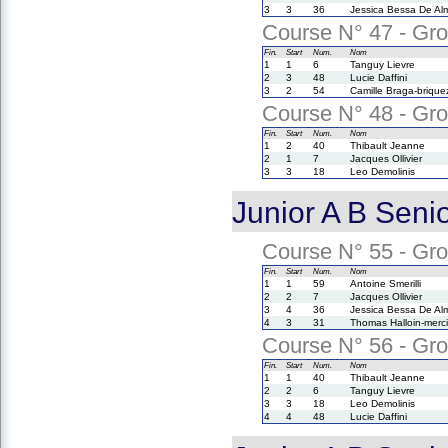
3
3
36
Jessica Bessa De Al
Course N° 47 - Grou
Fin.
Start
Num.
Nom
1
1
6
Tanguy Lievre
2
3
48
Lucie Daffini
3
2
54
Camille Braga-brique
Course N° 48 - Grou
Fin.
Start
Num.
Nom
1
2
40
Thibault Jeanne
2
1
7
Jacques Ollivier
3
3
18
Leo Demolinis
Junior A B Seni
Course N° 55 - Grou
Fin.
Start
Num.
Nom
1
1
59
Antoine Smerilli
2
2
7
Jacques Ollivier
3
4
36
Jessica Bessa De Al
4
3
31
Thomas Halloin-merci
Course N° 56 - Grou
Fin.
Start
Num.
Nom
1
1
40
Thibault Jeanne
2
2
6
Tanguy Lievre
3
3
18
Leo Demolinis
4
4
48
Lucie Daffini