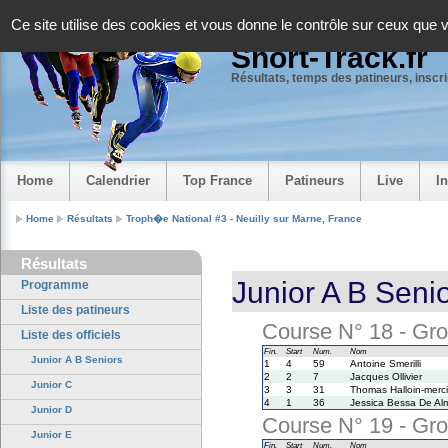
Panneau de gestion des cookies
Ce site utilise des cookies et vous donne le contrôle sur ceux que 
Short-Track.fr
Résultats, temps des patineurs, inscrip
Home
Calendrier
Top France
Patineurs
Live
I
Home
Résultats
Troph�e National #3 - Neuilly sur Marne, France
Résultats
Junior A B Seni
Programme
Liste des patineurs
Course N° 18 - Grou
Liste des officiels
Fin.
Start
Num.
Nom
Junior A B Seniors
1
4
59
Antoine Smerilli
2
2
7
Jacques Ollivier
Junior C
3
3
31
Thomas Halloin-merci
4
1
36
Jessica Bessa De Al
Junior D
Course N° 19 - Grou
Junior E
Fin.
Start
Num.
Nom