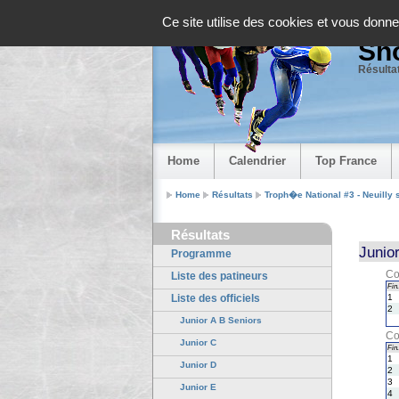
Panneau de gestion des cookies
Ce site utilise des cookies et vous donne
Sho
Résultat
Home
Calendrier
Top France
Home
Résultats
Troph�e National #3 - Neuilly 
Résultats
Junio
Programme
Co
Liste des patineurs
Fin.
Liste des officiels
1
2
Junior A B Seniors
Co
Junior C
Fin.
1
Junior D
2
3
Junior E
4