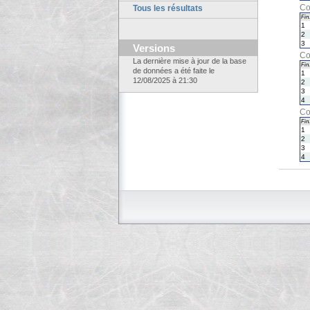
Co
Tous les résultats
Fin.
1
2
3
Versions
Co
La dernière mise à jour de la base
Fin.
de données a été faite le
1
12/08/2025 à 21:30
2
3
4
Co
Fin.
1
2
3
4