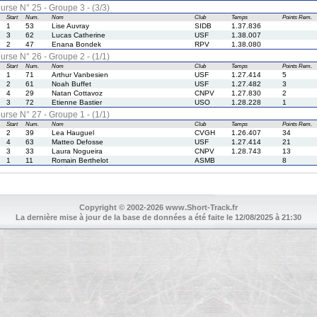
urse N° 25 - Groupe 3 - (3/3)
Start
Num.
Nom
Club
Temps
Points
Rem.
1
53
Lise Auvray
SIDB
1.37.836
3
62
Lucas Catherine
USF
1.38.007
2
47
Enana Bondek
RPV
1.38.080
urse N° 26 - Groupe 2 - (1/1)
Start
Num.
Nom
Club
Temps
Points
Rem.
1
71
Arthur Vanbesien
USF
1.27.414
5
2
61
Noah Buffet
USF
1.27.482
3
4
29
Natan Cottavoz
CNPV
1.27.830
2
3
72
Etienne Bastier
USO
1.28.228
1
urse N° 27 - Groupe 1 - (1/1)
Start
Num.
Nom
Club
Temps
Points
Rem.
2
39
Lea Hauguel
CVGH
1.26.407
34
4
63
Matteo Defosse
USF
1.27.414
21
3
33
Laura Nogueira
CNPV
1.28.743
13
1
11
Romain Berthelot
ASMB
8
Copyright © 2002-2026 www.Short-Track.fr
La dernière mise à jour de la base de données a été faite le 12/08/2025 à 21:30