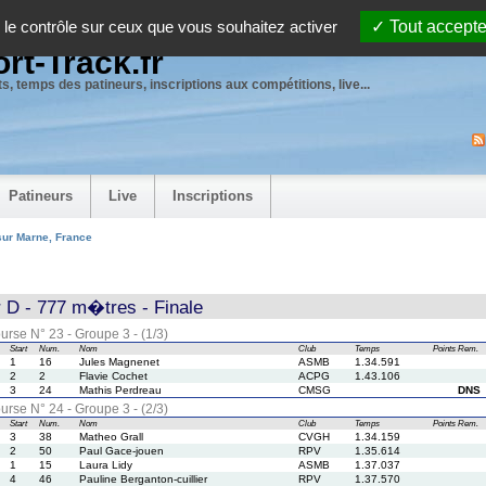
 le contrôle sur ceux que vous souhaitez activer
Tout accepte
rt-Track.fr
s, temps des patineurs, inscriptions aux compétitions, live...
Patineurs
Live
Inscriptions
sur Marne, France
r D - 777 m�tres - Finale
urse N° 23 - Groupe 3 - (1/3)
Start
Num.
Nom
Club
Temps
Points
Rem.
1
16
Jules Magnenet
ASMB
1.34.591
2
2
Flavie Cochet
ACPG
1.43.106
3
24
Mathis Perdreau
CMSG
DNS
urse N° 24 - Groupe 3 - (2/3)
Start
Num.
Nom
Club
Temps
Points
Rem.
3
38
Matheo Grall
CVGH
1.34.159
2
50
Paul Gace-jouen
RPV
1.35.614
1
15
Laura Lidy
ASMB
1.37.037
4
46
Pauline Berganton-cuillier
RPV
1.37.570