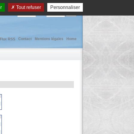
r
Tout refuser
Personnaliser
User :
Pass :
Contact
Mentions légales
Home
Flux RSS