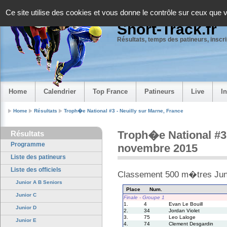
Panneau de gestion des cookies
Ce site utilise des cookies et vous donne le contrôle sur ceux que 
Short-Track.fr
Résultats, temps des patineurs, inscrip
Home
Calendrier
Top France
Patineurs
Live
I
Home
Résultats
Troph�e National #3 - Neuilly sur Marne, France
Troph�e National #3 
Résultats
Programme
novembre 2015
Liste des patineurs
Liste des officiels
Classement 500 m�tres Jun
Junior A B Seniors
Place
Num.
Junior C
Finale - Groupe 1
1.
4
Evan Le Bouill
Junior D
2.
34
Jordan Violet
3.
75
Leo Laloge
Junior E
4.
74
Clement Desgardin