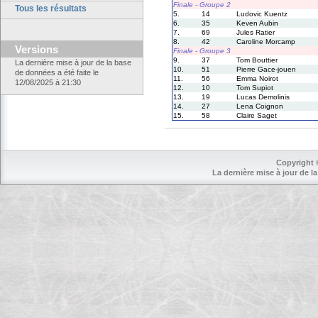
Finale - Groupe 2
Tous les résultats
5.
14
Ludovic Kuentz
6.
35
Keven Aubin
7.
69
Jules Ratier
8.
42
Caroline Morcamp
Versions
Finale - Groupe 3
9.
37
Tom Bouttier
La dernière mise à jour de la base
10.
51
Pierre Gace-jouen
de données a été faite le
11.
56
Emma Noirot
12/08/2025 à 21:30
12.
10
Tom Supiot
13.
19
Lucas Demolinis
14.
27
Lena Coignon
15.
58
Claire Saget
Copyright 
La dernière mise à jour de la