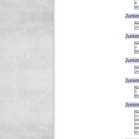
8
45
Junio
Nu
25
Junio
Nu
3
55
Junio
Nu
26
Junio
Nu
5
60
Junio
Nu
21
23
64
66
81