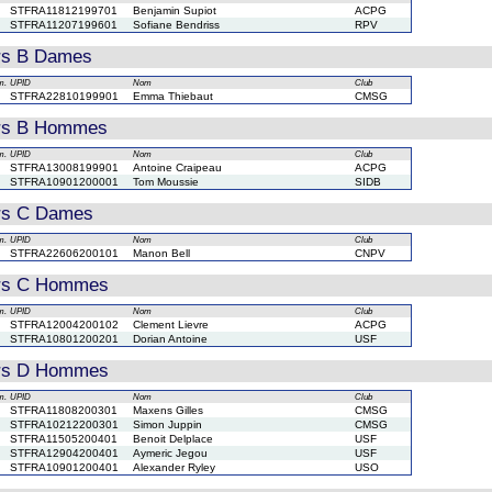
STFRA11812199701
Benjamin Supiot
ACPG
STFRA11207199601
Sofiane Bendriss
RPV
rs B Dames
m.
UPID
Nom
Club
STFRA22810199901
Emma Thiebaut
CMSG
rs B Hommes
m.
UPID
Nom
Club
STFRA13008199901
Antoine Craipeau
ACPG
STFRA10901200001
Tom Moussie
SIDB
rs C Dames
m.
UPID
Nom
Club
STFRA22606200101
Manon Bell
CNPV
rs C Hommes
m.
UPID
Nom
Club
STFRA12004200102
Clement Lievre
ACPG
STFRA10801200201
Dorian Antoine
USF
rs D Hommes
m.
UPID
Nom
Club
STFRA11808200301
Maxens Gilles
CMSG
STFRA10212200301
Simon Juppin
CMSG
STFRA11505200401
Benoit Delplace
USF
STFRA12904200401
Aymeric Jegou
USF
STFRA10901200401
Alexander Ryley
USO