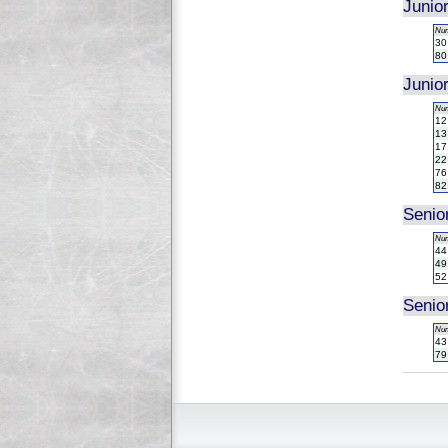
Junio
Nu
30
80
Junio
Nu
12
13
17
22
76
82
Senio
Nu
44
49
52
Seni
Nu
43
79