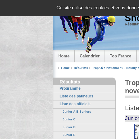
Panneau de gestion des cookies
Ce site utilise des cookies et vous donne
Sho
Résultat
Home
Calendrier
Top France
Home
Résultats
Troph�e National #3 - Neuilly 
Trop
Résultats
Programme
nov
Liste des patineurs
Liste des officiels
List
Junior A B Seniors
Junio
Junior C
Nu
Junior D
6
7
Junior E
18