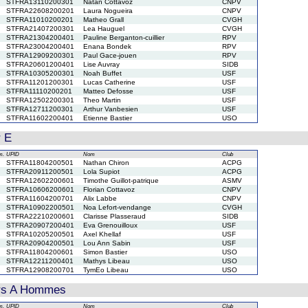
STFRA13110200301
Natan Cottavoz
CNPV
STFRA22608200201
Laura Nogueira
CNPV
STFRA11010200201
Matheo Grall
CVGH
STFRA21407200301
Lea Hauguel
CVGH
STFRA21304200401
Pauline Berganton-cuillier
RPV
STFRA23004200401
Enana Bondek
RPV
STFRA12909200301
Paul Gace-jouen
RPV
STFRA20601200401
Lise Auvray
SIDB
STFRA10305200301
Noah Buffet
USF
STFRA11201200301
Lucas Catherine
USF
STFRA11110200201
Matteo Defosse
USF
STFRA12502200301
Theo Martin
USF
STFRA12711200301
Arthur Vanbesien
USF
STFRA11602200401
Etienne Bastier
USO
r E
m.
UPID
Nom
Club
STFRA11804200501
Nathan Chiron
ACPG
STFRA20911200501
Lola Supiot
ACPG
STFRA12602200601
Timothe Guillot-patrique
ASMV
STFRA10606200601
Florian Cottavoz
CNPV
STFRA11604200701
Alix Labbe
CNPV
STFRA10902200501
Noa Lefort-vendange
CVGH
STFRA22210200601
Clarisse Plasseraud
SIDB
STFRA20907200401
Eva Grenouilloux
USF
STFRA10205200501
Axel Khellaf
USF
STFRA20904200501
Lou Ann Sabin
USF
STFRA11804200601
Simon Bastier
USO
STFRA12211200401
Mathys Libeau
USO
STFRA12908200701
TymEo Libeau
USO
rs A Hommes
m.
UPID
Nom
Club