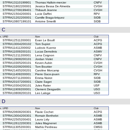
STFRA13110199901
Thomas Halloin-mercier
CNPV
STFRA21802200001
Jessica Bessa De Almeida
CVGH
STFRA12709199401
Thibault Jeanne
CVGH
STFRA21504200001
Lucie Daffini
RPV
STFRA21202200001
Camille Braga-briquez
SIDB
STFRA10807199101
Antoine Smerilli
SIDB
r C
m.
UPID
Nom
Club
STFRA12511200001
Evan Le Bouill
ACPG
STFRA13004200102
Tom Supiot
ACPG
STFRA11411200002
Ludovic Kuentz
ASMB
STFRA11009200101
Lucas Demolinis
ASMV
STFRA21211200001
Lena Coignon
CNPV
STFRA12908200101
Jordan Violet
CNPV
STFRA10305200101
Keven Aubin
CVGH
STFRA10209200001
Tom Bouttier
CVGH
STFRA21405200201
Caroline Morcamp
CVGH
STFRA11409200001
Pierre Gace-jouen
RPV
STFRA20711200001
Emma Noirot
SIDB
STFRA20107200001
Claire Saget
SIDB
STFRA10304200101
Jules Ratier
USF
STFRA11909200001
Clement Desgardin
USO
STFRA10808200101
Leo Laloge
USO
r D
m.
UPID
Nom
Club
STFRA20608200301
Flavie Cochet
ACPG
STFRA13004200301
Romain Berthelot
ASMB
STFRA22505200401
Laura Lidy
ASMB
STFRA12612200301
Jules Magnenet
ASMB
STFRA11305200301
Mathis Perdreau
CMSG