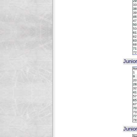
29
33
38
39
46
47
50
53
61
62
63
68
71
72
Junio
Nu
1
9
20
28
32
41
57
65
67
70
73
77
78
Junio
Nu