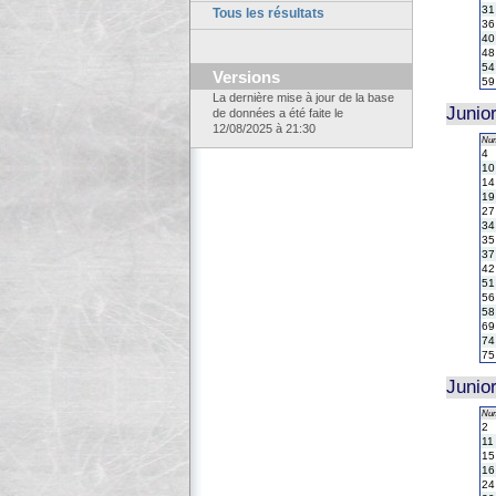
31
Tous les résultats
36
40
48
54
Versions
59
La dernière mise à jour de la base
Junio
de données a été faite le
12/08/2025 à 21:30
Nu
4
10
14
19
27
34
35
37
42
51
56
58
69
74
75
Junio
Nu
2
11
15
16
24