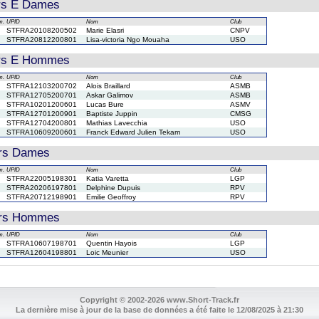
rs E Dames
m.
UPID
Nom
Club
STFRA20108200502
Marie Elasri
CNPV
STFRA20812200801
Lisa-victoria Ngo Mouaha
USO
rs E Hommes
m.
UPID
Nom
Club
STFRA12103200702
Alois Braillard
ASMB
STFRA12705200701
Askar Galimov
ASMB
STFRA10201200601
Lucas Bure
ASMV
STFRA12701200901
Baptiste Juppin
CMSG
STFRA12704200801
Mathias Lavecchia
USO
STFRA10609200601
Franck Edward Julien Tekam
USO
rs Dames
m.
UPID
Nom
Club
STFRA22005198301
Katia Varetta
LGP
STFRA20206197801
Delphine Dupuis
RPV
STFRA20712198901
Emilie Geoffroy
RPV
ors Hommes
m.
UPID
Nom
Club
STFRA10607198701
Quentin Hayois
LGP
STFRA12604198801
Loic Meunier
USO
Copyright © 2002-2026 www.Short-Track.fr
La dernière mise à jour de la base de données a été faite le 12/08/2025 à 21:30