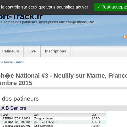
 le contrôle sur ceux que vous souhaitez activer
Tout accepte
rt-Track.fr
s, temps des patineurs, inscriptions aux compétitions, live...
Patineurs
Live
Inscriptions
sur Marne, France
h�e National #3 - Neuilly sur Marne, Franc
embre 2015
e des patineurs
r A B Seniors
m.
UPID
Nom
Club
STFRA11709199801
Tanguy Lievre
ACPG
STFRA10610199901
Jacques Ollivier
ACPG
STFRA12806199701
Leo Demolinis
ASMV