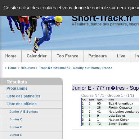
Panneau de gestion des cookies
Ce site utilise des cookies et vous donne le contrôle sur ceux que 
Short-Track.fr
Résultats, temps des patineurs, inscrip
Home
Calendrier
Top France
Patineurs
Live
I
Home
Résultats
Troph�e National #3 - Neuilly sur Marne, France
Résultats
Junior E - 777 m�tres - Sup
Programme
Course N° 71 - Groupe 1 - (1/1)
Liste des patineurs
Fin.
Start
Num.
Nom
Liste des officiels
1
2
65
Eva Grenouilloux
2
4
28
Florian Cottavoz
Junior A B Seniors
3
6
41
Noa Lefort-vendang
4
3
9
Lola Supiot
Junior C
5
1
1
Nathan Chiron
6
5
73
Simon Bastier
Junior D
Junior E