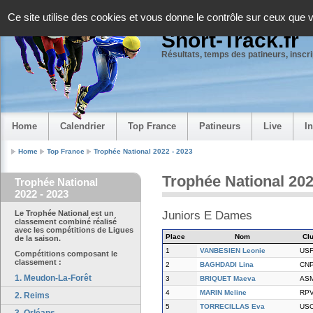
Panneau de gestion des cookies
Ce site utilise des cookies et vous donne le contrôle sur ceux que 
Short-Track.fr
Résultats, temps des patineurs, inscrip
Home
Calendrier
Top France
Patineurs
Live
I
Home
Top France
Trophée National 2022 - 2023
Trophée National 202
Trophée National
2022 - 2023
Le Trophée National est un
Juniors E Dames
classement combiné réalisé
avec les compétitions de Ligues
Place
Nom
Cl
de la saison.
1
VANBESIEN Leonie
US
Compétitions composant le
classement :
2
BAGHDADI Lina
CN
1. Meudon-La-Forêt
3
BRIQUET Maeva
AS
4
MARIN Meline
RP
2. Reims
5
TORRECILLAS Eva
US