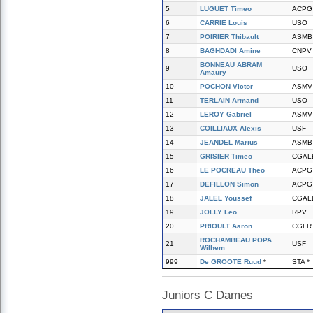
5
LUGUET Timeo
ACPG
6
CARRIE Louis
USO
7
POIRIER Thibault
ASMB
8
BAGHDADI Amine
CNPV
BONNEAU ABRAM
9
USO
Amaury
10
POCHON Victor
ASMV
11
TERLAIN Armand
USO
12
LEROY Gabriel
ASMV
13
COILLIAUX Alexis
USF
14
JEANDEL Marius
ASMB
15
GRISIER Timeo
CGAL
16
LE POCREAU Theo
ACPG
17
DEFILLON Simon
ACPG
18
JALEL Youssef
CGAL
19
JOLLY Leo
RPV
20
PRIOULT Aaron
CGFR
ROCHAMBEAU POPA
21
USF
Wilhem
999
De GROOTE Ruud
*
STA *
Juniors C Dames