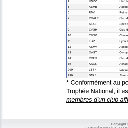
4
CNPV
Club 
5
ASMB
Associ
6
RPV
Reims 
7
CGALE
Club d
8
SIDB
Speed
9
CVGH
Club d
10
CMSG
Charle
11
LGP
Lyon 
12
ASMV
Associ
13
OAST
Olympi
14
CGFR
Club 
15
ASGC
Associ
999
LST *
Lausan
999
STA *
Shortt
* Conformément au poi
Trophée National, il e
membres d'un club affi
Copyright 