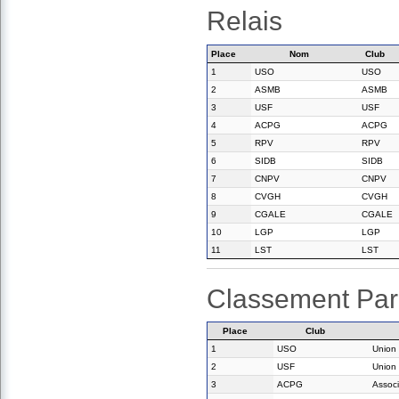
Relais
Place
Nom
Club
1
USO
USO
2
ASMB
ASMB
3
USF
USF
4
ACPG
ACPG
5
RPV
RPV
6
SIDB
SIDB
7
CNPV
CNPV
8
CVGH
CVGH
9
CGALE
CGALE
10
LGP
LGP
11
LST
LST
Classement Par
Place
Club
1
USO
Union 
2
USF
Union
3
ACPG
Associ