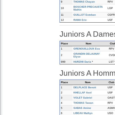
9
THOMAS Chayan
RPV
BOSCHER PRECAUSTA
10
LGP
Mathis
11
GUILLOT Esteban
CGFR
12
RAMA Eric
USF
Juniors A Dame
Place
Nom
Clu
1
GRENOUILLOUX Eva
RPV
GRANDIN DELAUNAY
2
CVG
Elyse
999
HURZHII Daria
*
LST 
Juniors A Hom
Place
Nom
Club
1
DELPLACE Benoit
USF
2
KHELLAF Axel
USF
3
VOLET Gabriel
OAST
4
THOMAS Tawan
RPV
5
SABAS Amine
ASMV
6
LIBEAU Mathys
USO