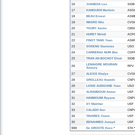
16
JUANEDA Leo
SIDB
17
KAMGUEM Martielo
ASG
18
BEAU Ernest
ASM
19
WASRO Nilo
CVG
20
TOURY Azelio
CMS
21
HURET Mehdi
ACP
22
FINOT TANG Yoan
ASM
23
SOKENG Stanislas
USO
24
CARRERAS NURI Blai
CGF
25
TRAN AN BOCHOT Eliott
SIDB
LEMAIGRE MOURAIN
26
RPV
Amaury
27
ALEXIS Khalys
CVG
28
GROLLEAU Anatole
CNP
29
LIONS AUDIGANE Yoan
USO
30
ALRAMDOUN Anwar
USF
31
HAMMOUMI Rayane
CNP
32
SY Makhtar
USF
33
CALADO Iker
CNP
34
TAVARES Yoann
USF
35
BENAHMED Junayd
USF
999
De GROOTE Kees
*
STA *