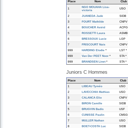
Place
Nom
Club
NGO MOUAHA Lisa-
1
USO
victoria
2
JUANEDA Jade
SIDB
3
FOURT Mathilde
CNPV
4
BOUCHER Astrid
ACPG
5
ROSSETTI Laura
ASMB
6
BRESSOUX Lucie
LGP
7
FRISCOURT Nais
CNPV
999
HARDING Elodie
*
LST *
999
Van Der PEET Noor
*
STA *
999
BRANDSEN Linet
*
STA *
Juniors C Hommes
Place
Nom
Club
1
LIBEAU Tyméo
USO
2
LAVECCHIA Mathias
USO
3
CALANCA Elio
CNPV
4
BIRON Camille
SIDB
5
BRUGVIN Badis
USF
6
CUNISSE Paulin
CMSG
7
MULLER Nathan
USO
8
BOET-COSTA Luc
SIDB