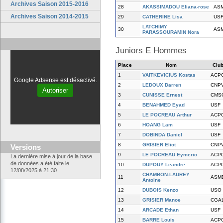
Archives Saison 2015-2016
28
AKASSIMADOU Eliana-rose
AS
Archives Saison 2014-2015
29
CATHERINE Lisa
US
LATCHIMY
30
AS
PARASSOURAMIN Nora
Juniors E Hommes
Place
Nom
Clu
1
VAITKEVICIUS Kostas
ACP
Google Adsense est désactivé.
2
LEDOUX Darren
CNP
Autoriser
3
CUNISSE Ernest
CMS
4
BENAHMED Eyad
USF
5
LE POCREAU Arthur
ACP
6
HOANG Lam
USF
7
DOBINDA Daniel
USF
8
GRISIER Eliot
CNP
Versions
9
LE POCREAU Eymeric
ACP
La dernière mise à jour de la base
de données a été faite le
10
DUPOUY Leandre
ACP
12/08/2025 à 21:30
CHAMBON-LAUREY
11
ASM
Antoine
12
DUBOIS Kenzo
USO
13
GRISIER Manoe
CGA
14
ARCADE Ethan
USF
15
BARRE Louis
ACP