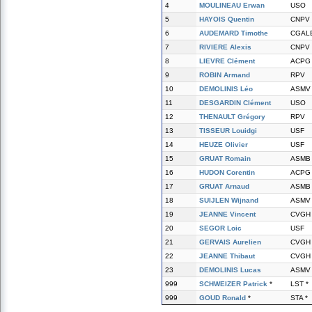
4
MOULINEAU Erwan
USO
5
HAYOIS Quentin
CNPV
6
AUDEMARD Timothe
CGAL
7
RIVIERE Alexis
CNPV
8
LIEVRE Clément
ACPG
9
ROBIN Armand
RPV
10
DEMOLINIS Léo
ASMV
11
DESGARDIN Clément
USO
12
THENAULT Grégory
RPV
13
TISSEUR Louidgi
USF
14
HEUZE Olivier
USF
15
GRUAT Romain
ASMB
16
HUDON Corentin
ACPG
17
GRUAT Arnaud
ASMB
18
SUIJLEN Wijnand
ASMV
19
JEANNE Vincent
CVGH
20
SEGOR Loic
USF
21
GERVAIS Aurelien
CVGH
22
JEANNE Thibaut
CVGH
23
DEMOLINIS Lucas
ASMV
999
SCHWEIZER Patrick
*
LST *
999
GOUD Ronald
*
STA *