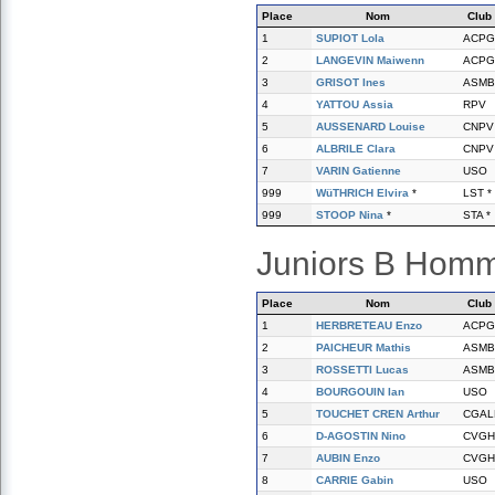
Place
Nom
Club
1
SUPIOT Lola
ACPG
2
LANGEVIN Maiwenn
ACPG
3
GRISOT Ines
ASMB
4
YATTOU Assia
RPV
5
AUSSENARD Louise
CNPV
6
ALBRILE Clara
CNPV
7
VARIN Gatienne
USO
999
WüTHRICH Elvira
*
LST *
999
STOOP Nina
*
STA *
Juniors B Hom
Place
Nom
Club
1
HERBRETEAU Enzo
ACPG
2
PAICHEUR Mathis
ASMB
3
ROSSETTI Lucas
ASMB
4
BOURGOUIN Ian
USO
5
TOUCHET CREN Arthur
CGAL
6
D-AGOSTIN Nino
CVGH
7
AUBIN Enzo
CVGH
8
CARRIE Gabin
USO