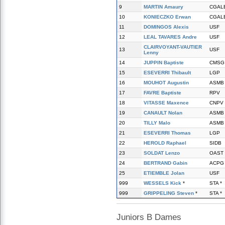
9
MARTIN Amaury
CGAL
10
KONIECZKO Erwan
CGAL
11
DOMINGOS Alexis
USF
12
LEAL TAVARES Andre
USF
CLAIRVOYANT-VAUTIER
13
USF
Lenny
14
JUPPIN Baptiste
CMSG
15
ESEVERRI Thibault
LGP
16
MOUHOT Augustin
ASMB
17
FAVRE Baptiste
RPV
18
VITASSE Maxence
CNPV
19
CANAULT Nolan
ASMB
20
TILLY Malo
ASMB
21
ESEVERRI Thomas
LGP
22
HEROLD Raphael
SIDB
23
SOLDAT Lenzo
OAST
24
BERTRAND Gabin
ACPG
25
ETIEMBLE Jolan
USF
999
WESSELS Kick
*
STA *
999
GRIPPELING Steven
*
STA *
Juniors B Dames