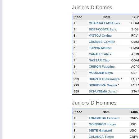
Juniors D Dames
Place
Nom
Clu
1
GHARSALLAOUI Isra
CGA
2
BOET-COSTA Sara
SIDB
3
YATTOU Cyrine
RPV
4
CUNISSE Camille
CMS
5
JUPPIN Meline
CMS
6
CANAULT Alixe
ASM
7
NASSAR Cleo
CGA
8
CHIRON Faustine
ACP
9
MOUDJEB Silya
USF
999
HURZHII Oleksandra
*
LST 
999
SVIRIDOVA Marina
*
LST 
999
SCHUITEMA Jana
*
STA *
Juniors D Hommes
Place
Nom
Club
1
TOMIMITSU Leonard
CNPV
2
MOINDRON Lucas
USO
3
SEITE Gaspard
USO
4
CALANCA Timeo
CNPV