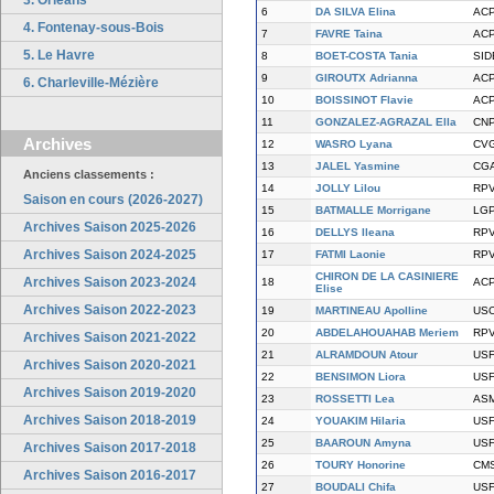
3. Orléans
6
DA SILVA Elina
AC
4. Fontenay-sous-Bois
7
FAVRE Taina
AC
5. Le Havre
8
BOET-COSTA Tania
SID
9
GIROUTX Adrianna
AC
6. Charleville-Mézière
10
BOISSINOT Flavie
AC
11
GONZALEZ-AGRAZAL Ella
CN
Archives
12
WASRO Lyana
CV
13
JALEL Yasmine
CG
Anciens classements :
14
JOLLY Lilou
RP
Saison en cours (2026-2027)
15
BATMALLE Morrigane
LG
Archives Saison 2025-2026
16
DELLYS Ileana
RP
Archives Saison 2024-2025
17
FATMI Laonie
RP
CHIRON DE LA CASINIERE
Archives Saison 2023-2024
18
AC
Elise
Archives Saison 2022-2023
19
MARTINEAU Apolline
US
20
ABDELAHOUAHAB Meriem
RP
Archives Saison 2021-2022
21
ALRAMDOUN Atour
US
Archives Saison 2020-2021
22
BENSIMON Liora
US
Archives Saison 2019-2020
23
ROSSETTI Lea
AS
Archives Saison 2018-2019
24
YOUAKIM Hilaria
US
25
BAAROUN Amyna
US
Archives Saison 2017-2018
26
TOURY Honorine
CM
Archives Saison 2016-2017
27
BOUDALI Chifa
US