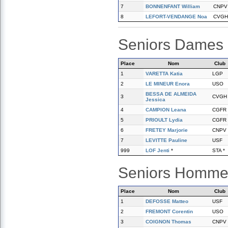
7
BONNENFANT William
CNPV
8
LEFORT-VENDANGE Noa
CVGH
Seniors Dames
Place
Nom
Club
1
VARETTA Katia
LGP
2
LE MINEUR Enora
USO
BESSA DE ALMEIDA
3
CVGH
Jessica
4
CAMPION Leana
CGFR
5
PRIOULT Lydia
CGFR
6
FRETEY Marjorie
CNPV
7
LEVITTE Pauline
USF
999
LOF Jenti
*
STA *
Seniors Homme
Place
Nom
Club
1
DEFOSSE Matteo
USF
2
FREMONT Corentin
USO
3
COIGNON Thomas
CNPV