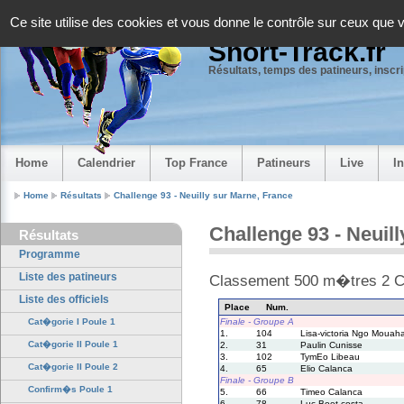
Panneau de gestion des cookies
Ce site utilise des cookies et vous donne le contrôle sur ceux que 
Short-Track.fr
Résultats, temps des patineurs, inscrip
Home
Calendrier
Top France
Patineurs
Live
I
Home
Résultats
Challenge 93 - Neuilly sur Marne, France
Challenge 93 - Neuil
Résultats
Programme
Liste des patineurs
Classement 500 m�tres 2 Ca
Liste des officiels
Place
Num.
Finale - Groupe A
Cat�gorie I Poule 1
1.
104
Lisa-victoria Ngo Mouah
Cat�gorie II Poule 1
2.
31
Paulin Cunisse
3.
102
TymEo Libeau
Cat�gorie II Poule 2
4.
65
Elio Calanca
Finale - Groupe B
Confirm�s Poule 1
5.
66
Timeo Calanca
6.
78
Luc Boet-costa