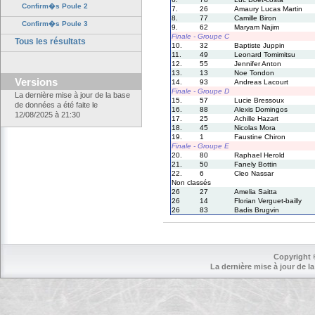
Confirm�s Poule 2
7.
26
Amaury Lucas Martin
8.
77
Camille Biron
Confirm�s Poule 3
9.
62
Maryam Najim
Finale - Groupe C
Tous les résultats
10.
32
Baptiste Juppin
11.
49
Leonard Tomimitsu
12.
55
Jennifer Anton
13.
13
Noe Tondon
Versions
14.
93
Andreas Lacourt
Finale - Groupe D
La dernière mise à jour de la base
15.
57
Lucie Bressoux
de données a été faite le
16.
88
Alexis Domingos
12/08/2025 à 21:30
17.
25
Achille Hazart
18.
45
Nicolas Mora
19.
1
Faustine Chiron
Finale - Groupe E
20.
80
Raphael Herold
21.
50
Fanely Bottin
22.
6
Cleo Nassar
Non classés
26
27
Amelia Saitta
26
14
Florian Verguet-bailly
26
83
Badis Brugvin
Copyright 
La dernière mise à jour de la