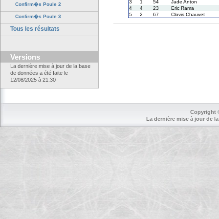
3
1
54
Jade Anton
Confirm�s Poule 2
4
4
23
Eric Rama
5
2
67
Clovis Chauvet
Confirm�s Poule 3
Tous les résultats
Versions
La dernière mise à jour de la base
de données a été faite le
12/08/2025 à 21:30
Copyright 
La dernière mise à jour de la