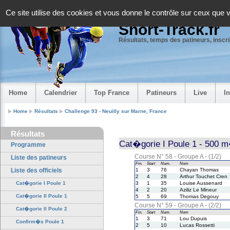
Panneau de gestion des cookies
Ce site utilise des cookies et vous donne le contrôle sur ceux que 
Short-Track.fr
Résultats, temps des patineurs, inscrip
Home
Calendrier
Top France
Patineurs
Live
I
Home
Résultats
Challenge 93 - Neuilly sur Marne, France
Résultats
Cat�gorie I Poule 1 - 500 
Programme
Course N° 58 - Groupe A - (1/2)
Liste des patineurs
Fin.
Start
Num.
Nom
Liste des officiels
1
3
76
Chayan Thomas
2
4
28
Arthur Touchet Cren
Cat�gorie I Poule 1
3
1
35
Louise Aussenard
4
2
20
Aziliz Le Mineur
Cat�gorie II Poule 1
5
5
69
Thomas Degouy
Course N° 59 - Groupe A - (2/2)
Cat�gorie II Poule 2
Fin.
Start
Num.
Nom
1
3
71
Lou Dupuis
Confirm�s Poule 1
2
5
10
Lucas Rossetti