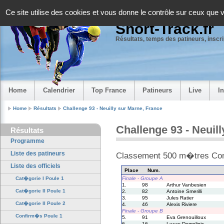
Panneau de gestion des cookies
Ce site utilise des cookies et vous donne le contrôle sur ceux que 
Short-Track.fr
Résultats, temps des patineurs, inscrip
Home
Calendrier
Top France
Patineurs
Live
I
Home
Résultats
Challenge 93 - Neuilly sur Marne, France
Challenge 93 - Neuil
Résultats
Programme
Liste des patineurs
Classement 500 m�tres Co
Liste des officiels
Place
Num.
Finale - Groupe A
Cat�gorie I Poule 1
1.
98
Arthur Vanbesien
Cat�gorie II Poule 1
2.
82
Antoine Smerilli
3.
95
Jules Ratier
Cat�gorie II Poule 2
4.
46
Alexis Riviere
Finale - Groupe B
Confirm�s Poule 1
5.
91
Eva Grenouilloux
6.
16
Lucas Demolinis