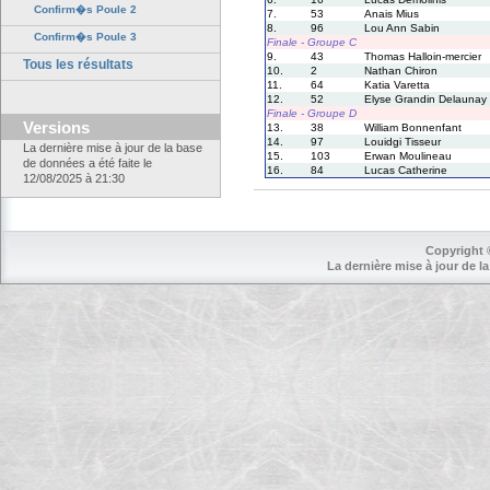
Confirm�s Poule 2
7.
53
Anais Mius
8.
96
Lou Ann Sabin
Confirm�s Poule 3
Finale - Groupe C
9.
43
Thomas Halloin-mercier
Tous les résultats
10.
2
Nathan Chiron
11.
64
Katia Varetta
12.
52
Elyse Grandin Delaunay
Finale - Groupe D
Versions
13.
38
William Bonnenfant
14.
97
Louidgi Tisseur
La dernière mise à jour de la base
15.
103
Erwan Moulineau
de données a été faite le
16.
84
Lucas Catherine
12/08/2025 à 21:30
Copyright 
La dernière mise à jour de la