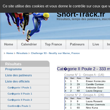
Panneau de gestion des cookies
Ce site utilise des cookies et vous donne le contrôle sur ceux que 
Short-Track.fr
Résultats, temps des patineurs, inscrip
Home
Calendrier
Top France
Patineurs
Live
I
Home
Résultats
Challenge 93 - Neuilly sur Marne, France
Résultats
Cat�gorie II Poule 2 - 333 
Programme
Course N° 1 - Groupe A - (1/6)
Liste des patineurs
Fin.
Start
Num.
Nom
Liste des officiels
1
1
5
Erwan Konieczko
2
3
29
Camille Cunisse
Cat�gorie I Poule 1
3
4
17
Ambroise Garot
4
2
68
Laura Degouy
Cat�gorie II Poule 1
Course N° 2 - Groupe A - (2/6)
Fin.
Start
Num.
Nom
Cat�gorie II Poule 2
1
3
9
Laura Rossetti
2
2
74
Roman Livernois
Confirm�s Poule 1
3
1
60
Nino Kuna