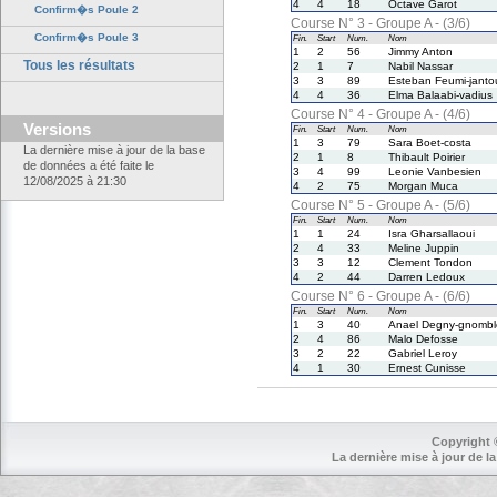
4
4
18
Octave Garot
Confirm�s Poule 2
Course N° 3 - Groupe A - (3/6)
Confirm�s Poule 3
Fin.
Start
Num.
Nom
1
2
56
Jimmy Anton
Tous les résultats
2
1
7
Nabil Nassar
3
3
89
Esteban Feumi-janto
4
4
36
Elma Balaabi-vadius
Course N° 4 - Groupe A - (4/6)
Versions
Fin.
Start
Num.
Nom
1
3
79
Sara Boet-costa
La dernière mise à jour de la base
2
1
8
Thibault Poirier
de données a été faite le
3
4
99
Leonie Vanbesien
12/08/2025 à 21:30
4
2
75
Morgan Muca
Course N° 5 - Groupe A - (5/6)
Fin.
Start
Num.
Nom
1
1
24
Isra Gharsallaoui
2
4
33
Meline Juppin
3
3
12
Clement Tondon
4
2
44
Darren Ledoux
Course N° 6 - Groupe A - (6/6)
Fin.
Start
Num.
Nom
1
3
40
Anael Degny-gnombl
2
4
86
Malo Defosse
3
2
22
Gabriel Leroy
4
1
30
Ernest Cunisse
Copyright 
La dernière mise à jour de la