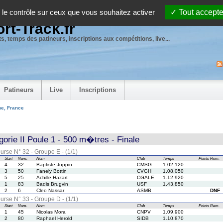
 le contrôle sur ceux que vous souhaitez activer
Tout accepte
rt-Track.fr
s, temps des patineurs, inscriptions aux compétitions, live...
Patineurs
Live
Inscriptions
ne, France
orie II Poule 1 - 500 m�tres - Finale
urse N° 32 - Groupe E - (1/1)
Start
Num.
Nom
Club
Temps
Points
Rem.
4
32
Baptiste Juppin
CMSG
1.02.120
3
50
Fanely Bottin
CVGH
1.08.050
5
25
Achille Hazart
CGALE
1.12.920
1
83
Badis Brugvin
USF
1.43.850
2
6
Cleo Nassar
ASMB
DNF
urse N° 33 - Groupe D - (1/1)
Start
Num.
Nom
Club
Temps
Points
Rem.
1
45
Nicolas Mora
CNPV
1.09.900
2
80
Raphael Herold
SIDB
1.10.870