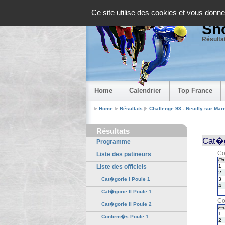
Panneau de gestion des cookies
Ce site utilise des cookies et vous donne
Sho
Résultat
Home
Calendrier
Top France
Home
Résultats
Challenge 93 - Neuilly sur Mar
Résultats
Cat�g
Programme
Co
Liste des patineurs
Fin.
Liste des officiels
1
2
Cat�gorie I Poule 1
3
4
Cat�gorie II Poule 1
Co
Cat�gorie II Poule 2
Fin.
1
Confirm�s Poule 1
2