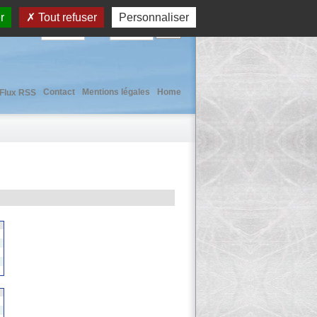
r
Tout refuser
Personnaliser
User :
Pass :
Contact
Mentions légales
Home
Flux RSS