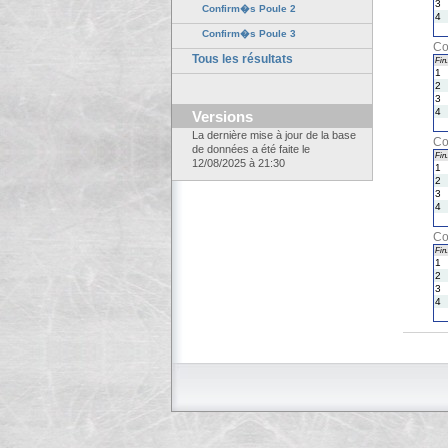
3
Confirm�s Poule 2
4
Confirm�s Poule 3
Co
Tous les résultats
Fin.
1
2
3
4
Versions
La dernière mise à jour de la base
Co
de données a été faite le
Fin.
12/08/2025 à 21:30
1
2
3
4
Co
Fin.
1
2
3
4