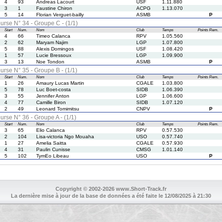
4
93
Andreas Lacourt
USF
1.11.880
3
1
Faustine Chiron
ACPG
1.13.070
5
14
Florian Verguet-bailly
ASMB
P
urse N° 34 - Groupe C - (1/1)
Start
Num.
Nom
Club
Temps
Points
Rem.
4
66
Timeo Calanca
RPV
1.05.560
2
62
Maryam Najim
LGP
1.07.800
5
88
Alexis Domingos
USF
1.08.420
1
57
Lucie Bressoux
LGP
1.09.900
3
13
Noe Tondon
ASMB
P
urse N° 35 - Groupe B - (1/1)
Start
Num.
Nom
Club
Temps
Points
Rem.
1
26
Amaury Lucas Martin
CGALE
1.03.800
5
78
Luc Boet-costa
SIDB
1.06.390
3
55
Jennifer Anton
LGP
1.06.600
4
77
Camille Biron
SIDB
1.07.120
2
49
Leonard Tomimitsu
CNPV
P
urse N° 36 - Groupe A - (1/1)
Start
Num.
Nom
Club
Temps
Points
Rem.
3
65
Elio Calanca
RPV
0.57.530
2
104
Lisa-victoria Ngo Mouaha
USO
0.57.740
1
27
Amelia Saitta
CGALE
0.57.930
4
31
Paulin Cunisse
CMSG
1.01.140
5
102
TymEo Libeau
USO
P
Copyright © 2002-2026 www.Short-Track.fr
La dernière mise à jour de la base de données a été faite le 12/08/2025 à 21:30