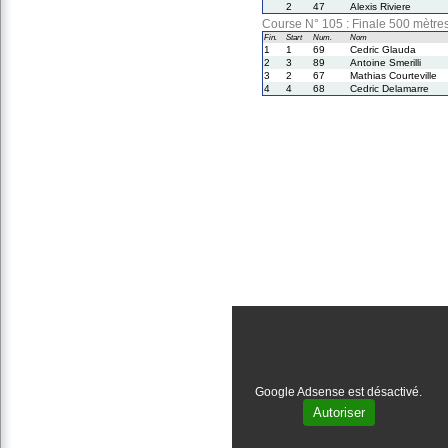
2
47
Alexis Riviere
Course N° 105 : Finale 500 mètr
Fin.
Start
Num.
Nom
1
1
69
Cedric Glauda
2
3
89
Antoine Smerilli
3
2
67
Mathias Courteville
4
4
68
Cedric Delamarre
Google Adsense est désactivé.
Autoriser