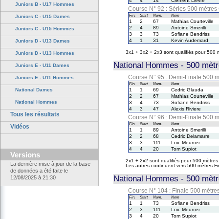
4
4
14
Clement Lievre
Juniors B - U17 Hommes
Course N° 92 : Séries 500 mètre
Fin.
Start
Num.
Nom
Juniors C - U15 Dames
1
2
67
Mathias Courteville
2
4
89
Antoine Smerilli
Juniors C - U15 Hommes
3
3
73
Sofiane Bendriss
4
1
31
Kevin Audemard
Juniors D - U13 Dames
3x1 + 3x2 + 2x3 sont qualifiés pour 500
Juniors D - U13 Hommes
National Hommes - 500 mètr
Juniors E - U11 Dames
Course N° 95 : Demi-Finale 500 
Juniors E - U11 Hommes
Fin.
Start
Num.
Nom
National Dames
1
1
69
Cedric Glauda
2
2
67
Mathias Courteville
National Hommes
3
4
73
Sofiane Bendriss
4
3
47
Alexis Riviere
Tous les résultats
Course N° 96 : Demi-Finale 500 
Fin.
Start
Num.
Nom
Vidéos
1
1
89
Antoine Smerilli
2
2
68
Cedric Delamarre
3
3
111
Loic Meunier
4
4
20
Tom Supiot
Versions
2x1 + 2x2 sont qualifiés pour 500 mètres
La dernière mise à jour de la base
Les autres continuent vers 500 mètres F
de données a été faite le
National Hommes - 500 mètre
12/08/2025 à 21:30
Course N° 104 : Finale 500 mètr
Fin.
Start
Num.
Nom
1
1
73
Sofiane Bendriss
2
3
111
Loic Meunier
3
4
20
Tom Supiot