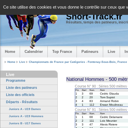
Panneau de gestion des cookies
Ce site utilise des cookies et vous donne le contrôle sur ceux que 
Short-Track.fr
Résultats, temps des patineurs, inscrip
Home
Calendrier
Top France
Patineurs
Live
I
Home
Live
Championnats de France par Catégories - Fontenay-Sous-Bois, France
Live
National Hommes - 500 mètr
Programme
Course N° 90 : Séries 500 mètre
Liste des patineurs
Fin.
Start
Num.
Nom
1
3
69
Cedric Glauda
Liste des officiels
2
2
20
Tom Supiot
3
4
83
Armand Robin
Départs - Résultats
4
1
112
Erwan Moulineau
Juniors A - U19 Dames
Course N° 91 : Séries 500 mètre
Fin.
Start
Num.
Nom
Juniors A - U19 Hommes
1
1
68
Cedric Delamarre
2
2
111
Loic Meunier
Juniors B - U17 Dames
3
3
47
Alexis Riviere