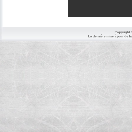
Copyright 
La dernière mise à jour de la