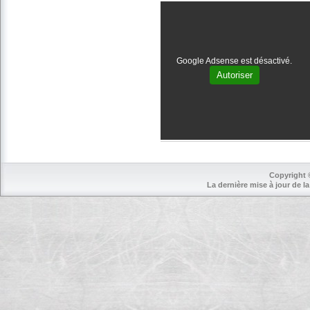
Google Adsense est désactivé.
Autoriser
Copyright 
La dernière mise à jour de la