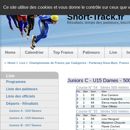
Panneau de gestion des cookies
Ce site utilise des cookies et vous donne le contrôle sur ceux que 
Short-Track.fr
Résultats, temps des patineurs, inscrip
Home
Calendrier
Top France
Patineurs
Live
I
Home
Live
Championnats de France par Catégories - Fontenay-Sous-Bois, France
Live
Juniors C - U15 Dames - 500
Programme
Course N° 54 : Séries 500 mètres
Liste des patineurs
Fin.
Start
Num.
Nom
1
1
33
Eva Cantero
Liste des officiels
2
3
46
Laura Nogueira
3
2
66
Elena-maria Bonomo
Départs - Résultats
4
4
16
Cloe Ollivier
Juniors A - U19 Dames
Course N° 55 : Séries 500 mètres
Fin.
Start
Num.
Nom
Juniors A - U19 Hommes
1
4
58
Lea Hauguel
2
3
4
Maiwenn Chauvin
Juniors B - U17 Dames
3
2
6
Flavie Cochet