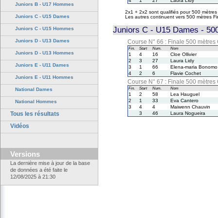
4
1
27
Laura Lidy
Juniors B - U17 Hommes
2x1 + 2x2 sont qualifiés pour 500 mètres
Juniors C - U15 Dames
Les autres continuent vers 500 mètres F
Juniors C - U15 Dames - 500
Juniors C - U15 Hommes
Juniors D - U13 Dames
Course N° 66 : Finale 500 mètres
Fin.
Start
Num.
Nom
Juniors D - U13 Hommes
1
4
16
Cloe Ollivier
2
3
27
Laura Lidy
Juniors E - U11 Dames
3
1
66
Elena-maria Bonomo
4
2
6
Flavie Cochet
Juniors E - U11 Hommes
Course N° 67 : Finale 500 mètres
Fin.
Start
Num.
Nom
National Dames
1
2
58
Lea Hauguel
2
1
33
Eva Cantero
National Hommes
3
4
4
Maiwenn Chauvin
Tous les résultats
3
46
Laura Nogueira
Vidéos
Versions
La dernière mise à jour de la base
de données a été faite le
12/08/2025 à 21:30