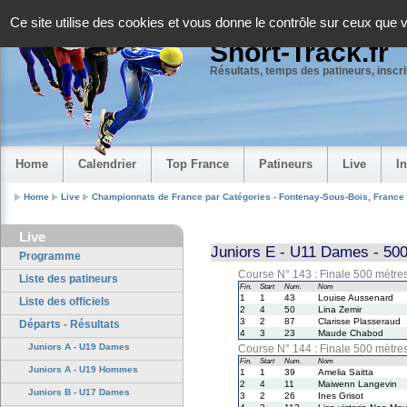
Panneau de gestion des cookies
Ce site utilise des cookies et vous donne le contrôle sur ceux que 
Short-Track.fr
Résultats, temps des patineurs, inscrip
Home
Calendrier
Top France
Patineurs
Live
I
Home
Live
Championnats de France par Catégories - Fontenay-Sous-Bois, France
Live
Juniors E - U11 Dames - 500
Programme
Course N° 143 : Finale 500 mètre
Liste des patineurs
Fin.
Start
Num.
Nom
1
1
43
Louise Aussenard
Liste des officiels
2
4
50
Lina Zemir
3
2
87
Clarisse Plasseraud
Départs - Résultats
4
3
23
Maude Chabod
Juniors A - U19 Dames
Course N° 144 : Finale 500 mètre
Fin.
Start
Num.
Nom
Juniors A - U19 Hommes
1
1
39
Amelia Saitta
2
4
11
Maiwenn Langevin
Juniors B - U17 Dames
3
2
26
Ines Grisot