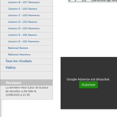
4
3
113
Lisa-victoria Ngo Mo
Juniors B - U17 Hommes
Juniors C - U15 Dames
Juniors C - U15 Hommes
Juniors D - U13 Dames
Juniors D - U13 Hommes
Juniors E - U11 Dames
Juniors E - U11 Hommes
National Dames
National Hommes
Tous les résultats
Vidéos
Google Adsense est désactivé.
Versions
Autoriser
La dernière mise à jour de la base
de données a été faite le
12/08/2025 à 21:30