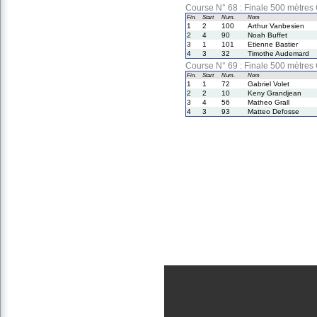
Course N° 68 : Finale 500 mètre
Fin.
Start
Num.
Nom
1
2
100
Arthur Vanbesien
2
4
90
Noah Buffet
3
1
101
Etienne Bastier
4
3
32
Timothe Audemard
Course N° 69 : Finale 500 mètre
Fin.
Start
Num.
Nom
1
1
72
Gabriel Volet
2
2
10
Keny Grandjean
3
4
56
Matheo Grall
4
3
93
Matteo Defosse