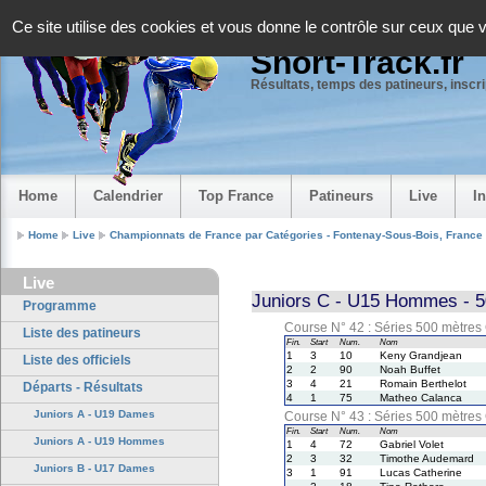
Panneau de gestion des cookies
Ce site utilise des cookies et vous donne le contrôle sur ceux que 
Short-Track.fr
Résultats, temps des patineurs, inscrip
Home
Calendrier
Top France
Patineurs
Live
I
Home
Live
Championnats de France par Catégories - Fontenay-Sous-Bois, France
Live
Juniors C - U15 Hommes - 5
Programme
Course N° 42 : Séries 500 mètre
Liste des patineurs
Fin.
Start
Num.
Nom
1
3
10
Keny Grandjean
Liste des officiels
2
2
90
Noah Buffet
3
4
21
Romain Berthelot
Départs - Résultats
4
1
75
Matheo Calanca
Juniors A - U19 Dames
Course N° 43 : Séries 500 mètre
Fin.
Start
Num.
Nom
Juniors A - U19 Hommes
1
4
72
Gabriel Volet
2
3
32
Timothe Audemard
Juniors B - U17 Dames
3
1
91
Lucas Catherine