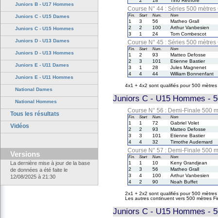
2
18
Tino Rethore
Juniors B - U17 Hommes
Course N° 44 : Séries 500 mètre
Fin.
Start
Num.
Nom
Juniors C - U15 Dames
1
3
56
Matheo Grall
2
2
100
Arthur Vanbesien
Juniors C - U15 Hommes
3
1
24
Tom Combescot
Juniors D - U13 Dames
Course N° 45 : Séries 500 mètre
Fin.
Start
Num.
Nom
Juniors D - U13 Hommes
1
2
93
Matteo Defosse
2
3
101
Etienne Bastier
Juniors E - U11 Dames
3
1
28
Jules Magnenet
4
4
44
William Bonnenfant
Juniors E - U11 Hommes
4x1 + 4x2 sont qualifiés pour 500 mètre
National Dames
Juniors C - U15 Hommes - 5
National Hommes
Course N° 56 : Demi-Finale 500 
Tous les résultats
Fin.
Start
Num.
Nom
1
1
72
Gabriel Volet
Vidéos
2
2
93
Matteo Defosse
3
3
101
Etienne Bastier
4
4
32
Timothe Audemard
Course N° 57 : Demi-Finale 500 
Versions
Fin.
Start
Num.
Nom
La dernière mise à jour de la base
1
1
10
Keny Grandjean
2
3
56
Matheo Grall
de données a été faite le
3
4
100
Arthur Vanbesien
12/08/2025 à 21:30
4
2
90
Noah Buffet
2x1 + 2x2 sont qualifiés pour 500 mètres
Les autres continuent vers 500 mètres F
Juniors C - U15 Hommes - 50