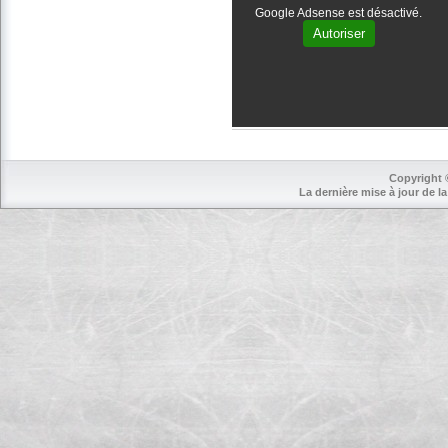
Google Adsense est désactivé.
Autoriser
Copyright 
La dernière mise à jour de la